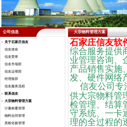
公司信息
大宗物料管理方案
石家庄信友软
关于石家庄信友
综合服务提供
信友使命
信友荣誉
业管理咨询、
信友市场部
产品销售实施
信友运维部
发、硬件网络
经理致辞
信友公司专
信友服务流程
供大宗物料管
联系信友
大宗物料管理方案
检管理、结算
计量称重管理
守系统、一卡
物料合同管理
理的全过程的
质检化验管理