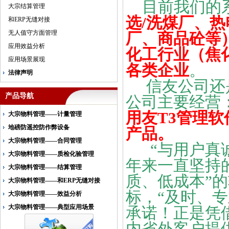
目前我们的系
大宗结算管理
选/洗煤厂、
和ERP无缝对接
无人值守方面管理
厂、商品砼等
应用效益分析
化工行业（焦
应用场景展现
各类企业
。
法律声明
信友公司还
产品导航
公司主要经营
用友T3
管理软
大宗物料管理——计量管理
地磅防遥控防作弊设备
产品。
大宗物料管理——合同管理
“与用户真
大宗物料管理——质检化验管理
年来一直坚持
大宗物料管理——结算管理
质、低成本”
大宗物料管理——和ERP无缝对接
标，“及时、
大宗物料管理——效益分析
大宗物料管理——典型应用场景
承诺！正是凭