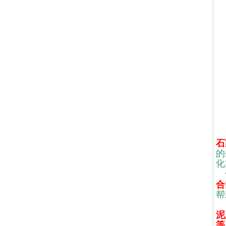
石
的
化
合
帮
目
泥
等