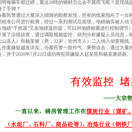
明明每辆车都过磅，重达28吨的钢材怎么会不翼而飞呢？是现场
做了手脚？
办案民警通过大量深入细致的勘察发现，所有的线索指向了一台
磅校准公司进行检测，经过一系列测试后发现，地磅确实被人动了“
（地磅“干扰器”又名地磅遥控器，可以对地磅称重进行控制调节
开展了沿线侦查，通过调取视频监控、研判分析嫌疑人员信息，犯
盐山县人）和杨某箫（男，32岁，沧州市人）二人纳入侦查视线
人作案嫌疑越发详实。办案民警一鼓作气、乘势追击，通过大量
点，并于2020年7月22日成功将犯罪嫌疑人赵某里和杨某箫抓获。