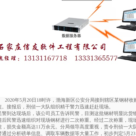
2020年5月20日18时许，渤海新区公安分局接到辖区某钢
盗。接报后，刑侦一大队组织精干警力迅速赶赴现场。
民警到达现场后，该公司员工告诉民警，目测这批钢材明显比货
随后民警迅速组织对现场钢材进行二次称重。经过二次称重，现场
吨，损失金额高达11万余元。分局领导高度重视，责令刑侦一大
警通过分析磅单信息、调取车辆数据等大量工作，初步判定5月2