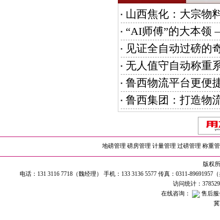
山西焦化：大宗物料
“AI师傅”的大本
见证全自动过磅的
无人值守自动称重
鲁西物流平台更便
鲁西集团：打造物
地磅管理
磅房管理
计量管理
过磅管理
称重管
版权所有
电话：131 3116 7718（魏经理） 手机：133 3136 5577 传真：0311-89691
访问统计：37852
在线咨询：
售后服
冀I