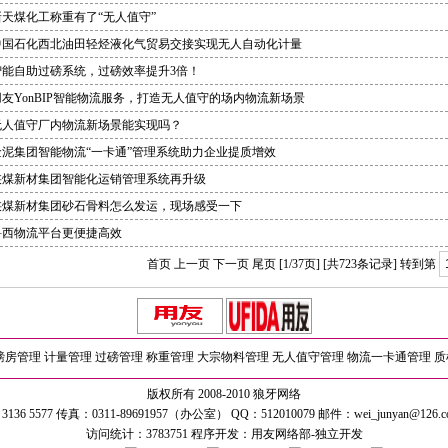
新天煤化工称重有了“无人值守”
中国石化西北油田轻烃液化气贸易交接实现无人自动化计量
智能自助过磅系统，过磅效率提升3倍！
用友YonBIP智能物流服务，打造无人值守的场内物流新场景
无人值守厂内物流新场景能实现吗？
金泥集团智能物流“一卡通”管理系统助力企业提质增效
陕煤新材集团智能化运销管理系统再升级
陕煤新材集团砂石骨料怎么发运，现场感受一下
鲁西物流平台更便捷高效
首页 上一页
下一页
尾页
[1/37页] [共723条记录] 转到第
磅房管理
计量管理
过磅管理
称重管理
大宗物料管理
无人值守管理
物流一卡通管理
质
版权所有 2008-2010 狼牙网络
 3136 5577 传真：0311-89691957（办公室） QQ：512010079 邮件：wei_junya
访问统计：3783751 程序开发：
用友网络部-独立开发